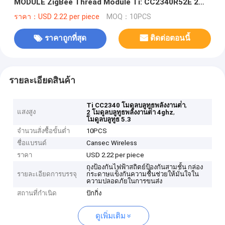
MODULE ZigBee Thread Module Ti: CC2340R52E 2
4ghz Bluetooth 5.3
ราคา：USD 2.22 per piece
MOQ：10PCS
ราคาถูกที่สุด
ติดต่อตอนนี้
รายละเอียดสินค้า
,
Ti CC2340 โมดูลบลูทูธพลังงานต่ํา
แสงสูง
,
2 โมดูลบลูทูธพลังงานต่ํา 4ghz
โมดูลบลูทูธ 5.3
จำนวนสั่งซื้อขั้นต่ำ
10PCS
ชื่อแบรนด์
Cansec Wireless
ราคา
USD 2.22 per piece
ถุงป้องกันไฟฟ้าสถิตย์ป้องกันสามชั้น กล่อง
รายละเอียดการบรรจุ
กระดาษแข็งกันความชื้นช่วยให้มั่นใจใน
ความปลอดภัยในการขนส่ง
สถานที่กำเนิด
ปักกิ่ง
ดูเพิ่มเติม