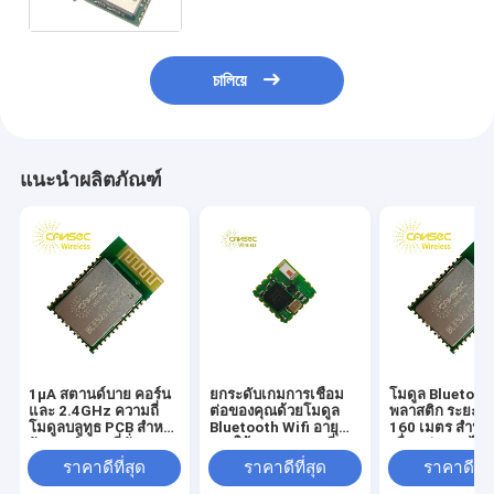
5.3
চালিয়ে
แนะนำผลิตภัณฑ์
1μA สตานด์บาย คอร์น
ยกระดับเกมการเชื่อม
โมดูล Bluetoot
และ 2.4GHz ความถี่
ต่อของคุณด้วยโมดูล
พลาสติก ระยะสูง
โมดูลบลูทูธ PCB สําห
Bluetooth Wifi อายุ
160 เมตร สำหรั
รับการทํางานที่มั่นคง
การใช้งานแบตเตอรี่
เชื่อมต่อแบบไร้
สูงสุด 8 ชั่วโมง
ราคาดีที่สุด
ราคาดีที่สุด
ราคาดีที่ส