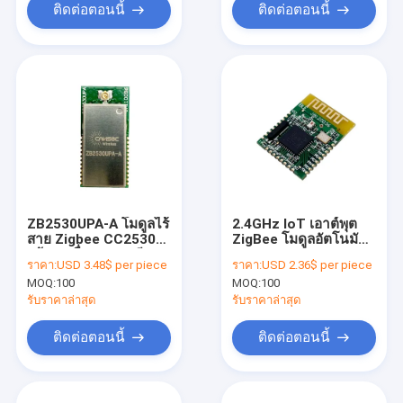
ติดต่อตอนนี้
ติดต่อตอนนี้
ZB2530UPA-A โมดูลไร้
2.4GHz IoT เอาต์พุต
สาย Zigbee CC2530
ZigBee โมดูลอัตโนมัติ
พร้อมเครื่องขยายเสียง
Cansec ZB2530SA-A
ราคา:
USD 3.48$ per piece
ราคา:
USD 2.36$ per piece
MOQ:
100
MOQ:
100
รับราคาล่าสุด
รับราคาล่าสุด
ติดต่อตอนนี้
ติดต่อตอนนี้