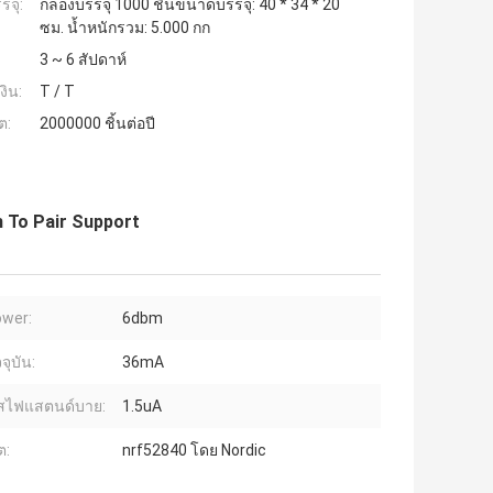
รจุ:
กล่องบรรจุ 1000 ชิ้นขนาดบรรจุ: 40 * 34 * 20
ซม. น้ำหนักรวม: 5.000 กก
3 ~ 6 สัปดาห์
งิน:
T / T
ต:
2000000 ชิ้นต่อปี
h To Pair Support
wer:
6dbm
จุบัน:
36mA
สไฟแสตนด์บาย:
1.5uA
ต:
nrf52840 โดย Nordic