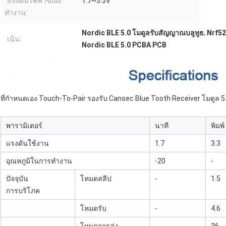
แรงดันไฟฟ้าขณะ
1.7~5.5V
ทำงาน:
Nordic BLE 5.0 โมดูลรับสัญญาณบลูทูธ
,
Nrf52
เน้น:
Nordic BLE 5.0 PCBA PCB
ที่กำหนดเอง Touch-To-Pair รองรับ Cansec Blue Tooth Receiver โมดูล 
พารามิเตอร์
นาที
พิมพ์
แรงดันใช้งาน
1.7
3.3
อุณหภูมิในการทำงาน
-20
-
ปัจจุบัน
โหมดสลีป
-
1.5
การบริโภค
โหมดรับ
-
4.6