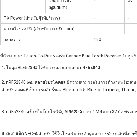
โหมดการส่ง
-
36
(@6dBm)
TX Power (สำหรับผู้ให้บริการ)
-
-
ความไวของ RX (สำหรับการปรับ Lora)
-
-
ระยะทาง
180
ที่กำหนดเอง Touch-To-Pair รองรับ Cansec Blue Tooth Receiver โมดูล 
1. 
โมดูล BLE52840 ได้รับการออกแบบตาม 
nRF52840
2. 
nRF52840 เต็ม 
หลายโปรโตคอล
 มีความสามารถในการทำงานพร้อมกัน
สำหรับสแต็คที่เป็นกรรมสิทธิ์ของ Bluetooth 5, Bluetooth mesh, Thread,
3.
 nRF52840 สร้างขึ้นโดยใช้ซีพียู ARM® Cortex™-M4 แบบ 32 บิต พร้อมห
4.
 มันมี 
แท็ก NFC-A
 สำหรับใช้ในโซลูชันการจับคู่และการชำระเงินที่ง่ายขึ