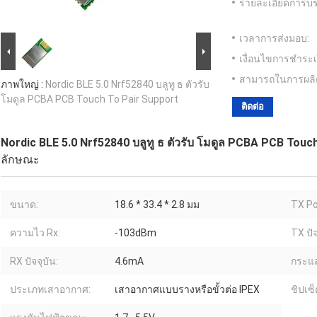
รายละเอียดการบร
เวลาการส่งมอบ:
เงื่อนไขการชำระเ
สามารถในการผลิ
ภาพใหญ่ :
Nordic BLE 5.0 Nrf52840 บลูทู ธ ตัวรับ
โมดูล PCBA PCB Touch To Pair Support
ติดต่อ
Nordic BLE 5.0 Nrf52840 บลูทู ธ ตัวรับ โมดูล PCBA PCB Touc
ลักษณะ
ขนาด:
18.6 * 33.4 * 2.8 มม
TX Po
ความไว Rx:
-103dBm
TX ปัจ
RX ปัจจุบัน:
4.6mA
กระแ
ประเภทเสาอากาศ:
เสาอากาศแบบรางหรือขั้วต่อ IPEX
ชิปเซ็