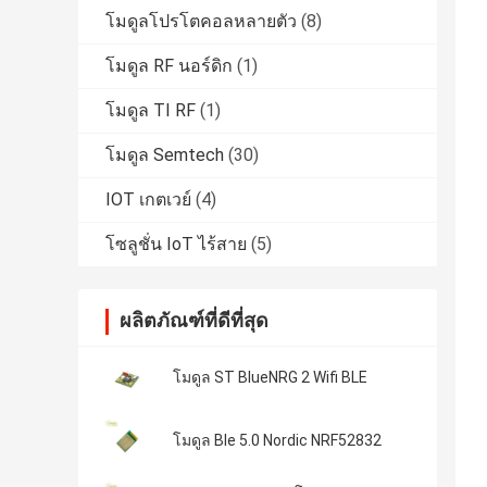
โมดูลโปรโตคอลหลายตัว
(8)
โมดูล RF นอร์ดิก
(1)
โมดูล TI RF
(1)
โมดูล Semtech
(30)
IOT เกตเวย์
(4)
โซลูชั่น IoT ไร้สาย
(5)
ผลิตภัณฑ์ที่ดีที่สุด
โมดูล ST BlueNRG 2 Wifi BLE
โมดูล Ble 5.0 Nordic NRF52832