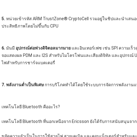
5.
 หน่วยเข้ารหัส ARM TrustZone® CryptoCell รวมอยู่ในชิปและนำเสนอตั
ประสิทธิภาพโดยไม่ขึ้นกับ CPU
6.
 มันมี 
อุปกรณ์ต่อพ่วงดิจิตอลมากมาย
 และอินเทอร์เฟซ เช่น SPI ความเร
จอแสดงผล PDM และ I2S สำหรับไมโครโฟนและเสียงดิจิทัล และอุปกรณ์ U
ไฟสำหรับการชาร์จแบตเตอรี่
7.
พลังงานต่ำเป็นพิเศษ
 การบริโภคทำได้โดยใช้ระบบการจัดการพลังงานแบ
เทคโนโลยี Bluetooth คืออะไร?
เทคโนโลยี Bluetooth ที่นอกเหนือจาก Ericsson ยังได้รับการสนับสนุนจาก N
ขจัดความจำเป็นในการใช้สายไฟ สายเคเบิล และคอนเน็กเตอร์สำหรับและระหว