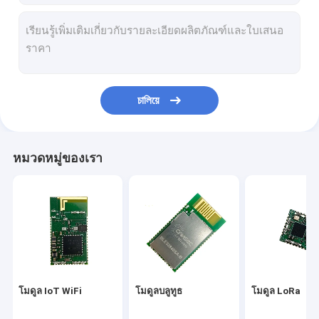
চালিয়ে
หมวดหมู่ของเรา
โมดูล IoT WiFi
โมดูลบลูทูธ
โมดูล LoRa