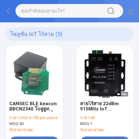
โซลูชั่น IoT ไร้สาย
(5)
CANSEC BLE beacon
สายไร้สาย 22dBm
BBCN2340 โบลูธูท
915MHz IoT
iBeacon tag / แรงต่ํา
Technology
ราคา:
USD 9.15$ per piece
ราคา:
36
ble beacon สําหรับ
Solutions
MOQ:
50
MOQ:
1
สถานที่ภายใน
รับราคาล่าสุด
รับราคาล่าสุด