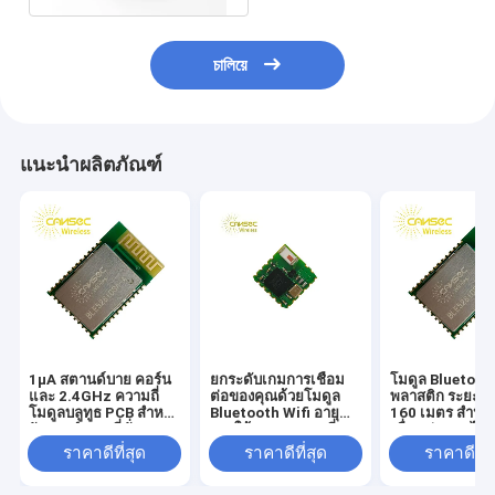
চালিয়ে
แนะนำผลิตภัณฑ์
1μA สตานด์บาย คอร์น
ยกระดับเกมการเชื่อม
โมดูล Bluetoot
และ 2.4GHz ความถี่
ต่อของคุณด้วยโมดูล
พลาสติก ระยะสูง
โมดูลบลูทูธ PCB สําห
Bluetooth Wifi อายุ
160 เมตร สำหรั
รับการทํางานที่มั่นคง
การใช้งานแบตเตอรี่
เชื่อมต่อแบบไร้
สูงสุด 8 ชั่วโมง
ราคาดีที่สุด
ราคาดีที่สุด
ราคาดีที่ส