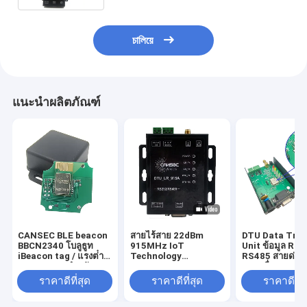
চালিয়ে
แนะนำผลิตภัณฑ์
CANSEC BLE beacon
สายไร้สาย 22dBm
DTU Data Tran
BBCN2340 โบลูธูท
915MHz IoT
Unit ข้อมูล RS
iBeacon tag / แรงต่ํา
Technology
RS485 สายด่วน 
ble beacon สําหรับ
Solutions
อกอลสื่อสาร LoR
สถานที่ภายใน
ค้าที่กําหนดเอง
ราคาดีที่สุด
ราคาดีที่สุด
ราคาดีที่ส