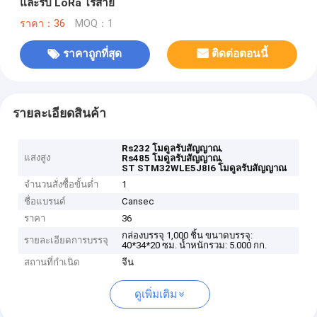
และรับ LoRa ไร้สาย
ราคา：36
MOQ：1
ราคาถูกที่สุด
ติดต่อตอนนี้
รายละเอียดสินค้า
,
Rs232 โมดูลรับสัญญาณ
แสงสูง
,
Rs485 โมดูลรับสัญญาณ
ST STM32WLE5J8I6 โมดูลรับสัญญาณ
จำนวนสั่งซื้อขั้นต่ำ
1
ชื่อแบรนด์
Cansec
ราคา
36
กล่องบรรจุ 1,000 ชิ้น ขนาดบรรจุ:
รายละเอียดการบรรจุ
40*34*20 ซม. น้ำหนักรวม: 5.000 กก.
สถานที่กำเนิด
จีน
ดูเพิ่มเติม